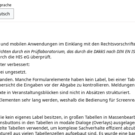
prache
n und mobilen Anwendungen im Einklang mit den Rechtsvorschrifte
chten durch ein Prüflaboratorium, das durch die DAkkS nach DIN EN ISO/
rch die HIS eG überprüft.
ter verbessert:
rei ungesetzt.
anden. Manche Formularelemente haben kein Label, bei einer Tabell
 Übersicht die Eingaben vor der Abgabe zu kontrollieren. Meldungen
e in Veranstaltungsblöcken sind nicht in Absätzen strukturiert.
Elementen sehr lang werden, weshalb die Bedienung für Screenreade
e kein eigenes Label besitzen, in großen Tabellen in Massenbear
sbuttons in den Tabellen in modale Dialoge (Overlays) ausgelager
te Tabellen verwendet, um komplexe Sachverhalte effizient abzub
ukturell aus vielen Tabellenzellen aufgebaut sind. Es wurde eine b