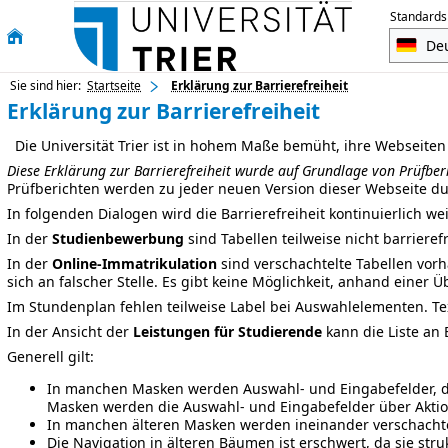
Standards
Sie sind hier:
Startseite
Erklärung zur Barrierefreiheit
Erklärung zur Barrierefreiheit
Die Universität Trier ist in hohem Maße bemüht, ihre Webseite
Diese Erklärung zur Barrierefreiheit wurde auf Grundlage von Prüfberi
Prüfberichten werden zu jeder neuen Version dieser Webseite du
In folgenden Dialogen wird die Barrierefreiheit kontinuierlich wei
In der
Studienbewerbung
sind Tabellen teilweise nicht barrieref
In der
Online-Immatrikulation
sind verschachtelte Tabellen vorh
sich an falscher Stelle. Es gibt keine Möglichkeit, anhand einer
Im Stundenplan fehlen teilweise Label bei Auswahlelementen. Text
In der Ansicht der
Leistungen für Studierende
kann die Liste an 
Generell gilt:
In manchen Masken werden Auswahl- und Eingabefelder, di
Masken werden die Auswahl- und Eingabefelder über Aktion
In manchen älteren Masken werden ineinander verschachtel
Die Navigation in älteren Bäumen ist erschwert, da sie str